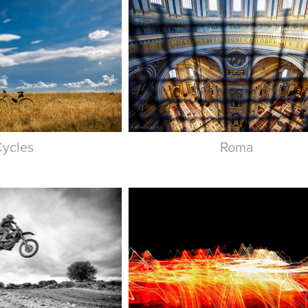
ycles
Roma