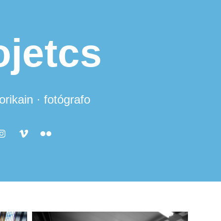
ojetcs
orikain · fotógrafo