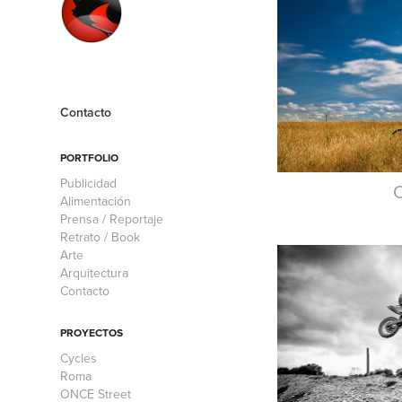
Contacto
PORTFOLIO
Publicidad
C
Alimentación
Prensa / Reportaje
Retrato / Book
Arte
Arquitectura
Contacto
PROYECTOS
Cycles
Roma
ONCE Street